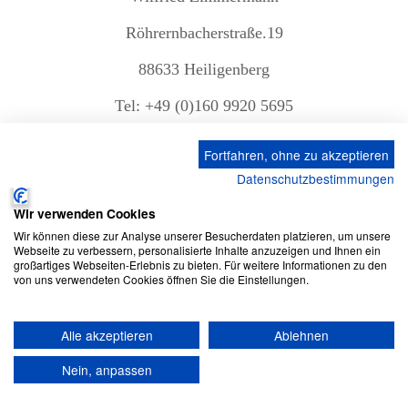
Röhrernbacherstraße.19
88633 Heiligenberg
Tel: +49 (0)160 9920 5695
Mail: info(at)webdesign-dienst.de
Fortfahren, ohne zu akzeptieren
www.webdesign-dienst.de
Datenschutzbestimmungen
Internet:
Wir verwenden Cookies
Kleinunternehmer i.S.d. § 19 UStG
Wir können diese zur Analyse unserer Besucherdaten platzieren, um unsere
Webseite zu verbessern, personalisierte Inhalte anzuzeigen und Ihnen ein
großartiges Webseiten-Erlebnis zu bieten. Für weitere Informationen zu den
von uns verwendeten Cookies öffnen Sie die Einstellungen.
Impressum
Datenschutz
Webdesign Dienst © 2026 Alle Rechte
vorbehalten
Alle akzeptieren
Ablehnen
Nein, anpassen